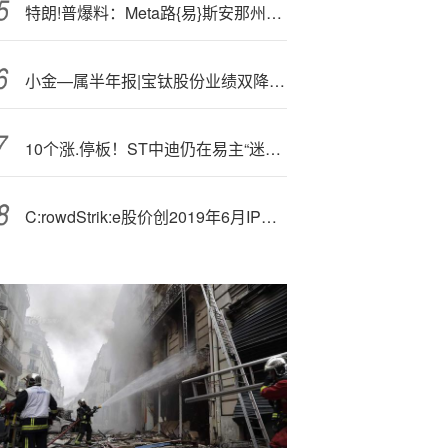
特朗!普爆料：Meta路{易}斯安那州数据中心将耗资500亿美元
小金—属半年报|宝钛股份业绩双降、净利润同比降49% 存货/应收账款周转率持续下降
10个涨.停板！ST中迪仍在易主“迷雾”中
C:rowdStrik:e股价创2019年6月IPO以来新高