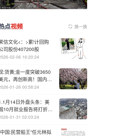
热点
视频
换一换
荣信文化<：>累!计回购
公司股份407200股
2026-02-06 16:20:24
现:货黄;金一度突破3650
美元，再创新高！国内多
家金饰价格突破1070元/
2026-01-26 00:58:24
克！多只黄金股涨停
1.1月14日外盘头条：美
国10月就业报告将打折
波音罢工结束 特斯拉拟支
2026-01-31 02:03:24
持苹果CarPlay 欧盟欲减
少对美联储依赖
“中国:民营船王”任元林拟