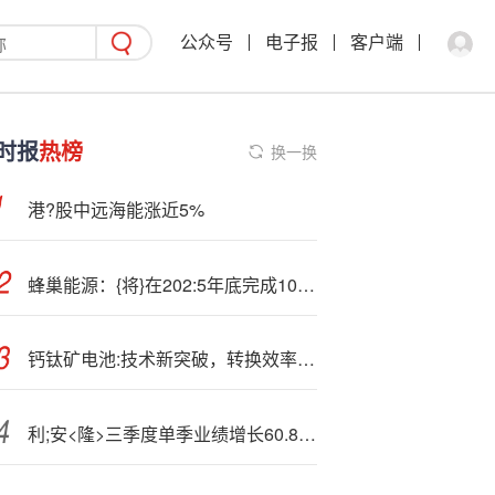
公众号
电子报
客户端
时报
热榜
换一换
港?股中远海能涨近5%
蜂巢能源：{将}在202:5年底完成10Ah级、400Wh/kg全固态电芯体系开发
钙钛矿电池:技术新突破，转换效率超27%！光伏概念股应声大涨
利;安<隆>三季度单季业绩增长60.83%，开启高质量增长新篇章