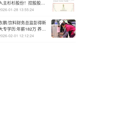
入主杉杉股份！控股股东
重整细节曝光，控制权变
2026-01-28 13:55:24
更尚存三大变数
东鹏:饮料财务总监彭得新
大专学历:年薪182万 养元
饮品财务负责人马永利大
2026-02-01 12:12:24
专学历年薪32万 彭得新
是马永利5.6倍