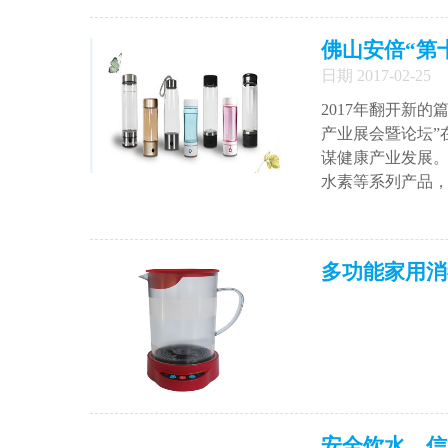
佛山安倍“第
日期 2017-02-25
2017年翻开新的
产业展会暨论坛”
谋健康产业发展
水素等系列产品
多功能家用消
安全饮水，信