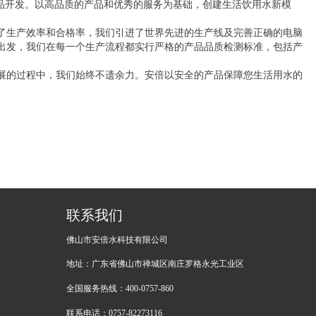
产品开发。以高品质的产品和优秀的服务为基础，创建生活饮用水新模
了生产效率和合格率，我们引进了世界先进的生产线及完善正确的电脑
出发，我们在每一个生产流程都实行严格的产品品质检测标准，包括产
展的过程中，我们始终不遗余力。安倍以安全的产品保障您生活用水的
联系我们
佛山市安倍水科技有限公司
地址：广东省佛山市禅城区南庄罗格永光工业区
全国服务热线：400-0757-860
联系电话：0757-82273116