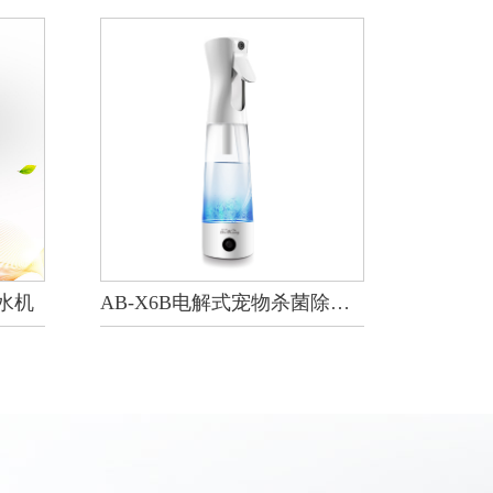
净水机
AB-X6B电解式宠物杀菌除味水制造机（次氯酸钠发生器）