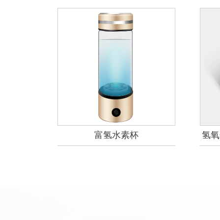
富氢水素杯
氢氧