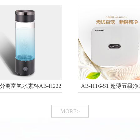
分离富氢水素杯AB-H222
AB-HT6-S1 超薄五级
MORE>